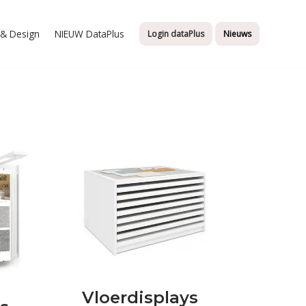
t & Design
NIEUW DataPlus
Login dataPlus
Nieuws
Vloerdisplays