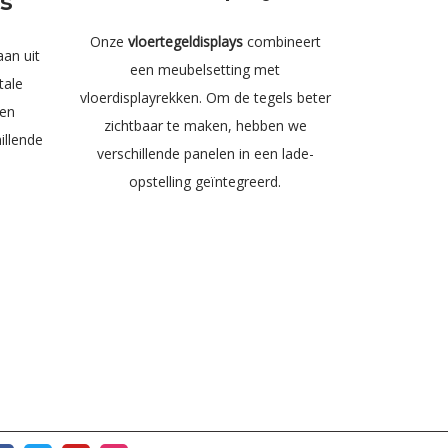
s
Onze
vloertegeldisplays
combineert
aan uit
een meubelsetting met
tale
vloerdisplayrekken. Om de tegels beter
een
zichtbaar te maken, hebben we
illende
verschillende panelen in een lade-
opstelling geïntegreerd.