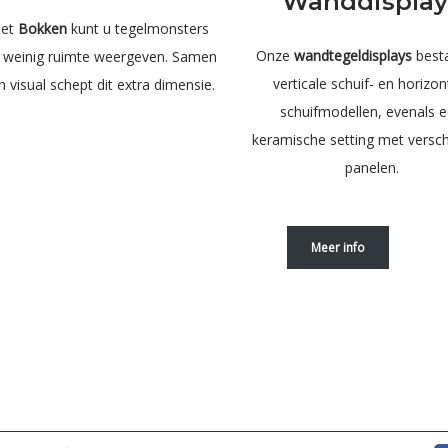
Wanddisplay
met
Bokken
kunt u tegelmonsters
Onze
wandtegeldisplays
best
 weinig ruimte weergeven. Samen
verticale schuif- en horizon
 visual schept dit extra dimensie.
schuifmodellen, evenals 
keramische setting met versch
panelen.
Meer info